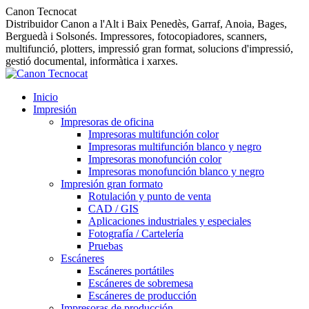
Canon Tecnocat
Distribuidor Canon a l'Alt i Baix Penedès, Garraf, Anoia, Bages,
Berguedà i Solsonés. Impressores, fotocopiadores, scanners,
multifunció, plotters, impressió gran format, solucions d'impressió,
gestió documental, informàtica i xarxes.
Inicio
Impresión
Impresoras de oficina
Impresoras multifunción color
Impresoras multifunción blanco y negro
Impresoras monofunción color
Impresoras monofunción blanco y negro
Impresión gran formato
Rotulación y punto de venta
CAD / GIS
Aplicaciones industriales y especiales
Fotografía / Cartelería
Pruebas
Escáneres
Escáneres portátiles
Escáneres de sobremesa
Escáneres de producción
Impresoras de producción