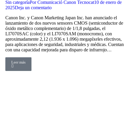
Sin categoría
Por
Comunicació Canon Tecnocat
10 de enero de
2025
Deja un comentario
Canon Inc. y Canon Marketing Japan Inc. han anunciado el
lanzamiento de dos nuevos sensores CMOS (semiconductor de
óxido metálico complementario) de 1/1,8 pulgadas, el
LI7070SAC (color) y el LI7070SAM (monocromo), con
aproximadamente 2,12 (1.936 x 1.096) megapíxeles efectivos,
para aplicaciones de seguridad, industriales y médicas. Cuentan
con una capacidad mejorada para disparo de infrarrojo…
Leer más