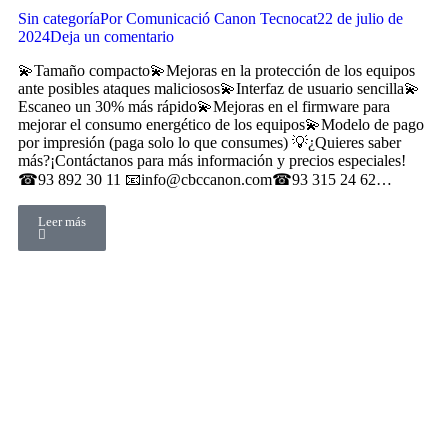
Sin categoría
Por
Comunicació Canon Tecnocat
22 de julio de
2024
Deja un comentario
💫Tamaño compacto💫Mejoras en la protección de los equipos
ante posibles ataques maliciosos💫Interfaz de usuario sencilla💫
Escaneo un 30% más rápido💫Mejoras en el firmware para
mejorar el consumo energético de los equipos💫Modelo de pago
por impresión (paga solo lo que consumes) 💡¿Quieres saber
más?¡Contáctanos para más información y precios especiales!
☎93 892 30 11 📧info@cbccanon.com☎93 315 24 62…
Leer más