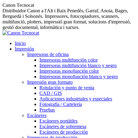
Canon Tecnocat
Distribuidor Canon a l'Alt i Baix Penedès, Garraf, Anoia, Bages,
Berguedà i Solsonés. Impressores, fotocopiadores, scanners,
multifunció, plotters, impressió gran format, solucions d'impressió,
gestió documental, informàtica i xarxes.
Inicio
Impresión
Impresoras de oficina
Impresoras multifunción color
Impresoras multifunción blanco y negro
Impresoras monofunción color
Impresoras monofunción blanco y negro
Impresión gran formato
Rotulación y punto de venta
CAD / GIS
Aplicaciones industriales y especiales
Fotografía / Cartelería
Pruebas
Escáneres
Escáneres portátiles
Escáneres de sobremesa
Escáneres de producción
Impresoras de producción