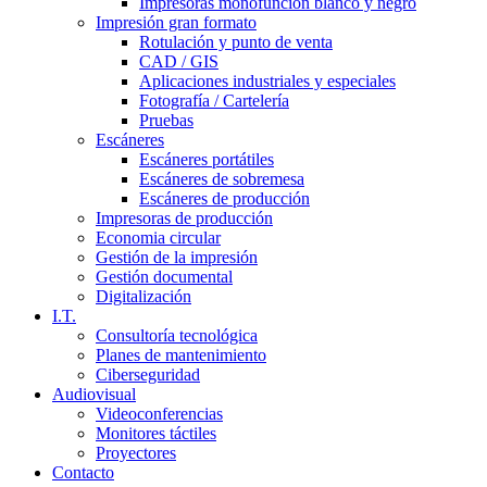
Impresoras monofunción blanco y negro
Impresión gran formato
Rotulación y punto de venta
CAD / GIS
Aplicaciones industriales y especiales
Fotografía / Cartelería
Pruebas
Escáneres
Escáneres portátiles
Escáneres de sobremesa
Escáneres de producción
Impresoras de producción
Economia circular
Gestión de la impresión
Gestión documental
Digitalización
I.T.
Consultoría tecnológica
Planes de mantenimiento
Ciberseguridad
Audiovisual
Videoconferencias
Monitores táctiles
Proyectores
Contacto