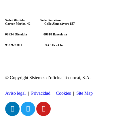
Sede Olèrdola Sede Barcelona
Carrer Merlot, 42 Calle Almogàvers 157
08734
O
l
èrdola 08018 Barcelona
938 923 011 93 315 24 62
© Copyright Sistemes d’oficina Tecnocat, S.A.
Aviso legal
|
Privacidad
|
Cookies
|
Site Map