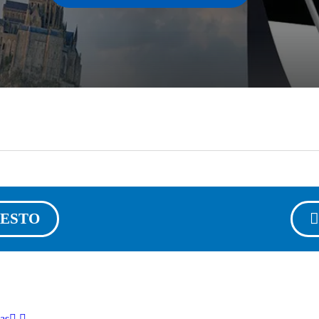
UESTO
ias