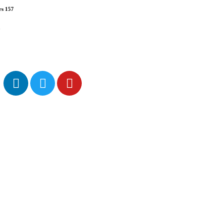
s 157
a