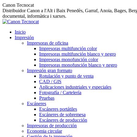
Canon Tecnocat
Distribuidor Canon a l'Alt i Baix Penedès, Garraf, Anoia, Bages, Bergu
documental, informàtica i xarxes.
Inicio
Impresión
Impresoras de oficina
Impresoras multifunción color
Impresoras multifunción blanco y negro
Impresoras monofunción color
Impresoras monofunción blanco y negro
Impresión gran formato
Rotulación y punto de venta
CAD / GIS
Aplicaciones industriales y especiales
Fotografía / Cartelería
Pruebas
Escáneres
Escáneres portátiles
Escáneres de sobremesa
Escáneres de producción
Impresoras de producción
Economia circular
Gestión de la impresión