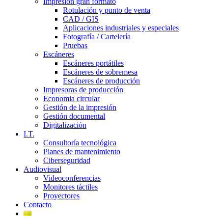
Impresión gran formato
Rotulación y punto de venta
CAD / GIS
Aplicaciones industriales y especiales
Fotografía / Cartelería
Pruebas
Escáneres
Escáneres portátiles
Escáneres de sobremesa
Escáneres de producción
Impresoras de producción
Economia circular
Gestión de la impresión
Gestión documental
Digitalización
I.T.
Consultoría tecnológica
Planes de mantenimiento
Ciberseguridad
Audiovisual
Videoconferencias
Monitores táctiles
Proyectores
Contacto