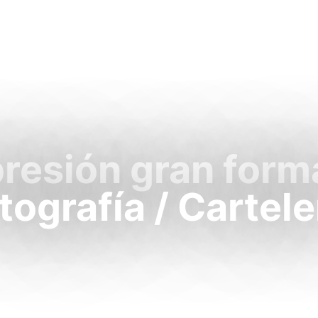
resión gran form
tografía / Cartele