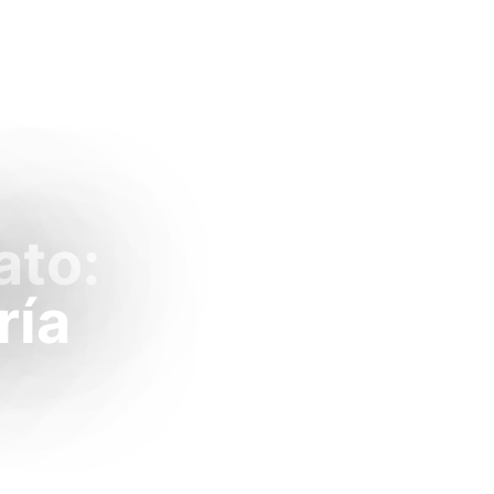
ato:
ría