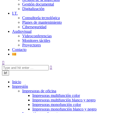
Gestión documental
Digitalización
I.T.
Consultoría tecnológica
Planes de mantenimiento
Ciberseguridad
Audiovisual
Videoconferencias
Monitores táctiles
Proyectores
Contacto
Inicio
Impresión
Impresoras de oficina
Impresoras multifunción color
Impresoras multifunción blanco y negro
Impresoras monofunción color
Impresoras monofunción blanco y negro