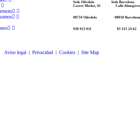
Sede Olèrdola Sede Barcelona
Carrer Merlot, 42 Calle Almogàver
remoto
 somos
08734
O
l
èrdola 08018 Barcelon
ones
938 923 011 93 315 24 62
Aviso legal
|
Privacidad
|
Cookies
|
Site Map