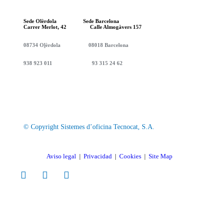
Sede Olèrdola Sede Barcelona
Carrer Merlot, 42 Calle Almogàvers 157
08734
O
l
èrdola 08018 Barcelona
938 923 011 93 315 24 62
© Copyright Sistemes d’oficina Tecnocat, S.A.
Aviso legal
|
Privacidad
|
Cookies
|
Site Map