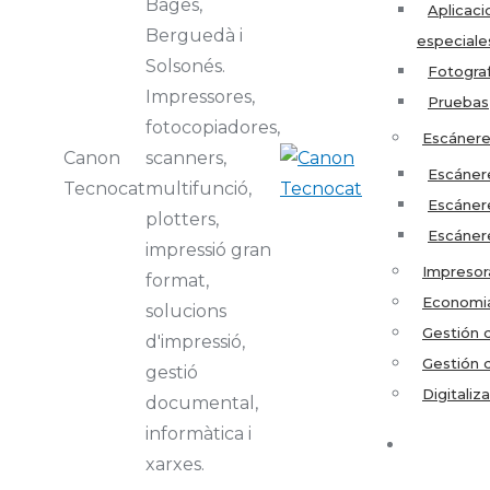
Bages,
Aplicaci
Berguedà i
especiale
Solsonés.
Fotograf
Impressores,
Pruebas
fotocopiadores,
Escáner
Canon
scanners,
Escánere
Tecnocat
multifunció,
Escáner
plotters,
Escáner
impressió gran
Impresor
format,
Economia
solucions
Gestión 
d'impressió,
Gestión 
gestió
Digitaliz
documental,
informàtica i
xarxes.