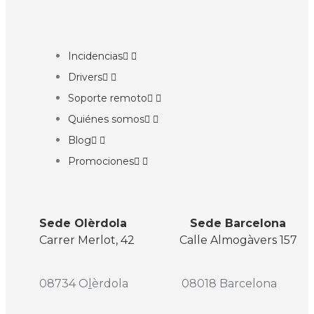
Incidencias
Drivers
Soporte remoto
Quiénes somos
Blog
Promociones
Sede Olèrdola Sede Barcelona
Carrer Merlot, 42 Calle Almogàvers 157
08734
O
l
èrdola 08018 Barcelona