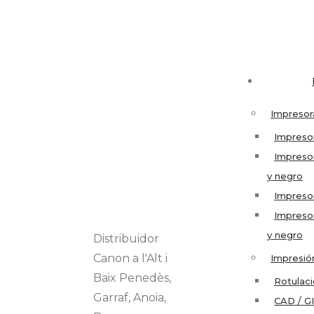
Impresor
Impresor
Impresor
y negro
Impreso
Impreso
y negro
Distribuidor
Canon a l'Alt i
Impresió
Baix Penedès,
Rotulaci
Garraf, Anoia,
CAD / G