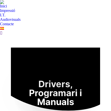
Inici
Impressió
I.T.
Audiovisuals
Contacte
Drivers,
Programari i
Manuals